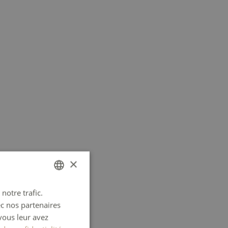
×
notre trafic.
FRENCH
ec nos partenaires
ENGLISH
vous leur avez
GERMAN