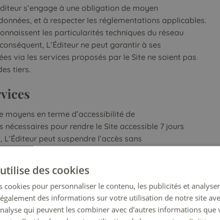
L’Éditeur s’engage à une obligation de moyen
onnées, et à respecter les réglementations applicables.
connaissent les particularités techniques du réseau
r conséquent, L’Éditeur ne peut garantir à ses
es via les services proposés par le Site ne soient pas
es tiers.
rvices
de moyens en terme d’accessibilité de
s nécessaires pour rendre le Site accessible 7 jours
, L’Éditeur peut suspendre l’accès sans
s de maintenance et de mises à niveau. L’Éditeur
éventuels préjudices qui peuvent en découler pour
utilise des cookies
r peut à tout moment supprimer tout ou
 cookies pour personnaliser le contenu, les publicités et analyser 
er leurs teneurs notamment pour des raisons techniques,
galement des informations sur votre utilisation de notre site av
éserve la faculté de refuser, unilatéralement et
'analyse qui peuvent les combiner avec d'autres informations que 
ilisateur l’accès à tout ou partie du Site. Une