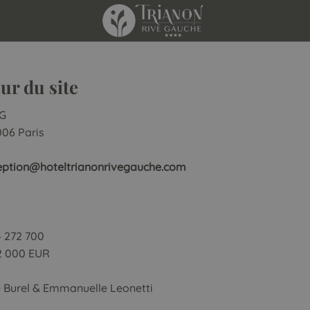
eur du site
RG
006 Paris
eption@hoteltrianonrivegauche.com
4 272 700
62 000 EUR
ine Burel & Emmanuelle Leonetti