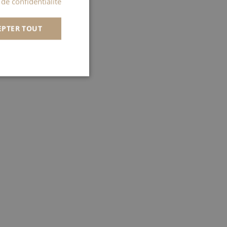
 de confidentialité
SPANISH
EPTER TOUT
ITALIAN
PORTUGUESE