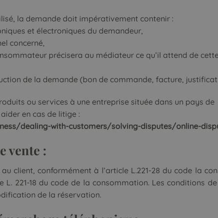
ilisé, la demande doit impérativement contenir :
oniques et électroniques du demandeur,
nel concerné,
consommateur précisera au médiateur ce qu’il attend de cett
uction de la demande (bon de commande, facture, justificati
duits ou services à une entreprise située dans un pays de
ider en cas de litige :
ess/dealing-with-customers/solving-disputes/online-dispu
e vente :
lé au client, conformément à l’article L.221-28 du code la 
cle L. 221-18 du code de la consommation. Les conditions de
ification de la réservation.