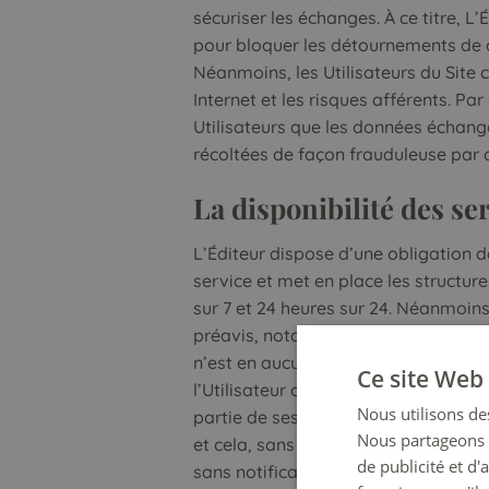
sécuriser les échanges. À ce titre, 
pour bloquer les détournements de d
Néanmoins, les Utilisateurs du Site 
Internet et les risques afférents. Pa
Utilisateurs que les données échangé
récoltées de façon frauduleuse par d
La disponibilité des se
L’Éditeur dispose d’une obligation 
service et met en place les structure
sur 7 et 24 heures sur 24. Néanmoins
préavis, notamment pour des raison
n’est en aucun cas responsable des 
Ce site Web 
l’Utilisateur ou tout tiers. L’Éditeu
Nous utilisons des
partie de ses Services ou en modifi
Nous partageons é
et cela, sans préavis. L’Éditeur se r
de publicité et d
sans notification préalable, à tout Ut