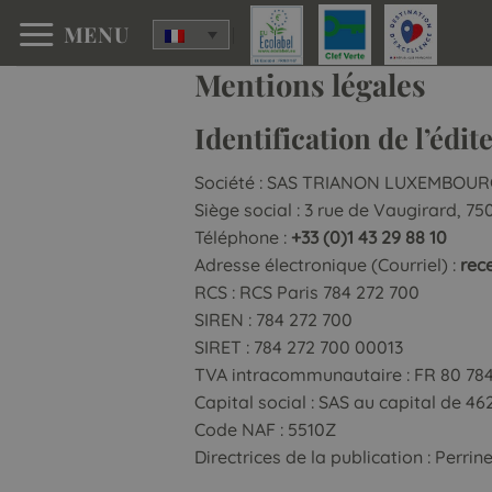
Skip
MENU
to
content
Mentions légales
Identification de l’édit
Société : SAS TRIANON LUXEMBOU
Siège social : 3 rue de Vaugirard, 75
Téléphone :
+33 (0)1 43 29 88 10
Adresse électronique (Courriel) :
rec
RCS : RCS Paris 784 272 700
SIREN : 784 272 700
SIRET : 784 272 700 00013
TVA intracommunautaire : FR 80 78
Capital social : SAS au capital de 4
Code NAF : 5510Z
Directrices de la publication : Perr