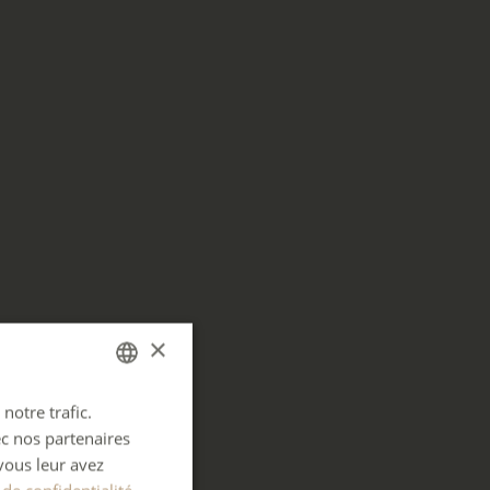
×
notre trafic.
FRENCH
ec nos partenaires
ENGLISH
vous leur avez
GERMAN