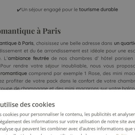
✔️Un séjour engagé pour le
tourisme durable
mantique à Paris
antique à Paris
, choisissez une belle adresse dans
un quarti
dissement et du 6e arrondissement est idéale pour une es
. L’
ambiance feutrée
de nos chambres d’ hôtel parisien
 Pour rendre votre séjour inoubliable, nous vous proposo
 romantique
comprend par exemple 1 Rose, des mini macar
 profiter de votre pack dans le confort de votre chambre
coupe de champagne et des mini macarons sur votre balcon. 
utilise des cookies
 Eiffel
 cookies pour personnaliser le contenu, les publicités et analyser 
galement des informations sur votre utilisation de notre site av
'analyse qui peuvent les combiner avec d'autres informations que 