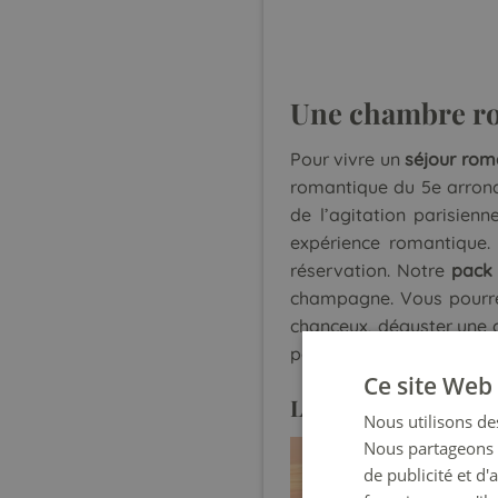
Une chambre ro
Pour vivre un
séjour rom
romantique du 5e arron
de l’agitation parisienne
expérience romantique.
réservation. Notre
pack
champagne. Vous pourrez
chanceux, déguster une 
pour votre bien-aimé(e) !
Ce site Web 
La chambre vue Tour
Nous utilisons des
Nous partageons é
de publicité et d