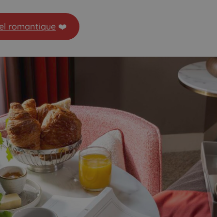
el romantique
❤️