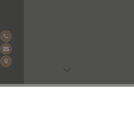
EXECUTIVE
20m2 – Literie 1 x 180cm + 1 x 90 cm – 2 à 3 personnes
Chaleureuses et confortables, nos chambres Executive