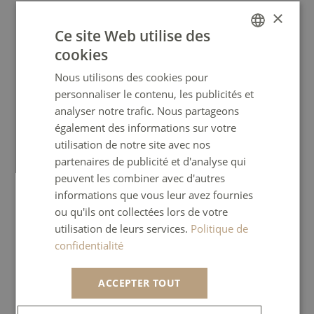
×
Dans notre hôtel écologique
Ce site Web utilise des
Envoi des factures par email réduisant les
cookies
FRENCH
photocopies papier
Nous utilisons des cookies pour
ENGLISH
Utilisation progressive de
QR codes
, cela permet
personnaliser le contenu, les publicités et
GERMAN
de favoriser le digital et limiter le papier
analyser notre trafic. Nous partageons
également des informations sur votre
SPANISH
Détecteurs de présence dans les couloirs afin de
utilisation de notre site avec nos
limiter la consommation d’énergie
ITALIAN
partenaires de publicité et d'analyse qui
Tri et gestion des déchets
PORTUGUESE
peuvent les combiner avec d'autres
informations que vous leur avez fournies
Gestion économe de l’eau
ou qu'ils ont collectées lors de votre
Nous proposons à la vente au des Gourdes Gobi,
utilisation de leurs services.
Politique de
100% made in France et trendy ! Plus d’infos en
confidentialité
réception
ACCEPTER TOUT