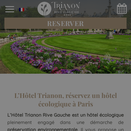
Skip
to
content
RESERVER
L’Hôtel Trianon, réservez un hôtel
écologique à Paris
L’Hôtel Trianon Rive Gauche est un hôtel écologique
pleinement engagé dans une démarche de
préservation environnementale
. Il vous propose un