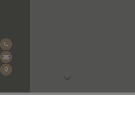
DELUXE
20m2 – Lit king-size 180 cm – 1 à 2 personnes