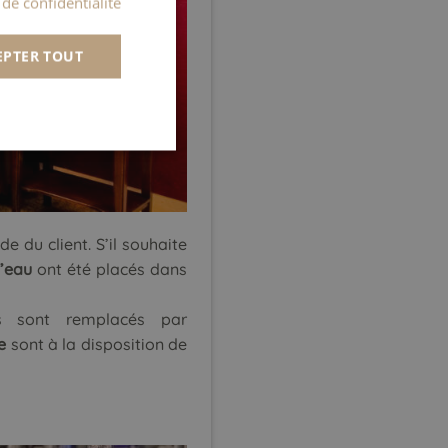
 de confidentialité
SPANISH
EPTER TOUT
ITALIAN
PORTUGUESE
e du client. S’il souhaite
d’eau
ont été placés dans
ls sont remplacés par
e
sont à la disposition de