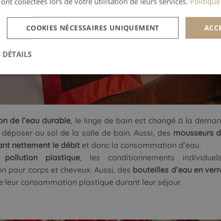
 ont collectées lors de votre utilisation de leurs services.
Politique
COOKIES NÉCESSAIRES UNIQUEMENT
ACC
 DÉTAILS
n de l’eau durable
, le linge de bain est changé à la demand
le déposer au sol de la salle de bain. Aussi, des
mousseurs 
ant nettement le débit
et donc la consommation d’eau.
e
pollution plastique
, les conditionnements individue
n pour corps et cheveux. Aussi, des
bouteilles d’eau en verr
re leur consommation plastique durant leur séjour.