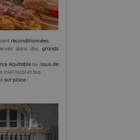
oient
reconditionnées
.
nservés dans des
grands
ce équitable
ou i
ssus de
 miel local et bio.
sé
sur place
!