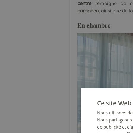
centre
témoigne de so
européen,
ainsi que du la
En
chambre
Ce site Web 
Nous utilisons des
Nous partageons é
de publicité et d