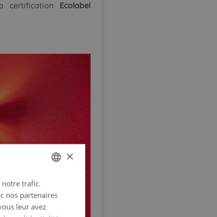
 certification
Ecolabel
×
notre trafic.
FRENCH
ec nos partenaires
ENGLISH
vous leur avez
GERMAN