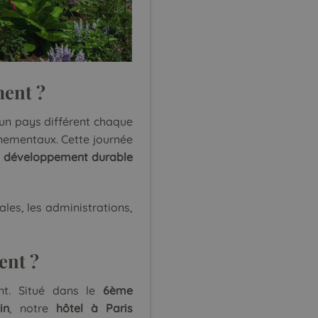
ment
?
un pays différent chaque
nnementaux. Cette journée
u développement durable
riales, les administrations,
ent ?
nt. Situé dans le
6ème
in
, notre
hôtel à Paris