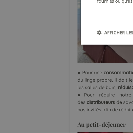
fournies ou qu'ils
AFFICHER LES
● Pour une
consommatio
du linge propre, il doit 
les salles de bain,
réduis
●Pour réduire notr
des
distributeurs
de savo
nos invités afin de rédui
Au
petit-déjeuner