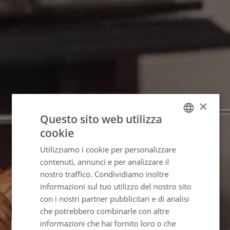
×
Questo sito web utilizza
cookie
FRENCH
Utilizziamo i cookie per personalizzare
ENGLISH
contenuti, annunci e per analizzare il
GERMAN
nostro traffico. Condividiamo inoltre
informazioni sul tuo utilizzo del nostro sito
SPANISH
con i nostri partner pubblicitari e di analisi
ITALIAN
che potrebbero combinarle con altre
PORTUGUESE
informazioni che hai fornito loro o che