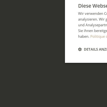
Diese Webse
Wir verwenden Co
analysieren. Wir
und Analysepartn
Sie ihnen bereitg
haben.
Politique 
DETAILS ANZ