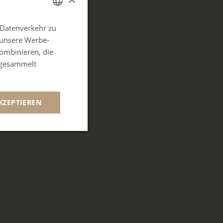
 Datenverkehr zu
FRENCH
 unsere Werbe-
ENGLISH
ombinieren, die
GERMAN
e gesammelt
SPANISH
ITALIAN
KZEPTIEREN
PORTUGUESE